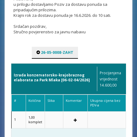
u prilogu dostavljamo Poziv za dostavu ponuda sa
pripadajućim prilozima.
Krajni rok za dostavu ponuda je 16.6.2026. do 10 sati.
Srdačan pozdrav,
Stručno povjerenstvo za javnu nabavu
26-05-0008-ZAHT
Procijenjena
Izrada konzervatorsko-krajobraznog
vrijednost
elaborata za Park Mlaka [06-02-04/2026]
14.600,00
#
Količina
Slika
Komentar
Ukupna cijena bez
PDV-a
1,00
1
komplet